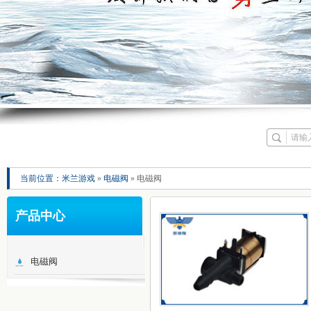
当前位置：
米兰游戏
»
电磁阀
» 电磁阀
产品中心
电磁阀